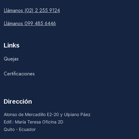
Llámanos (02) 2 255 9124
Llámanos 099 485 6446
Links
Quejas
Certificaciones
Dirección
Alonso de Mercadillo E2-20 y Ulpiano Páez
Edif.: María Teresa Oficina 2D
Quito - Ecuador