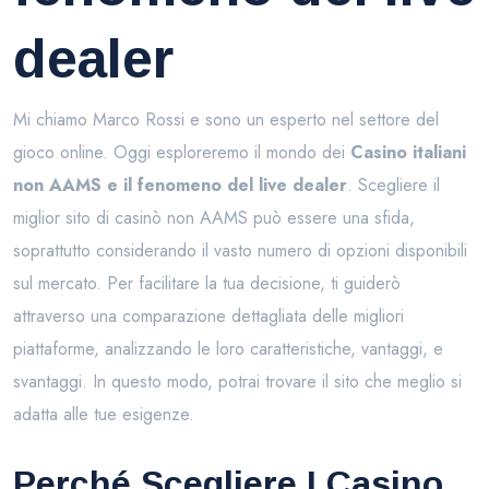
dealer
Mi chiamo Marco Rossi e sono un esperto nel settore del
gioco online. Oggi esploreremo il mondo dei
Casino italiani
non AAMS e il fenomeno del live dealer
. Scegliere il
miglior sito di casinò non AAMS può essere una sfida,
soprattutto considerando il vasto numero di opzioni disponibili
sul mercato. Per facilitare la tua decisione, ti guiderò
attraverso una comparazione dettagliata delle migliori
piattaforme, analizzando le loro caratteristiche, vantaggi, e
svantaggi. In questo modo, potrai trovare il sito che meglio si
adatta alle tue esigenze.
Perché Scegliere I Casino