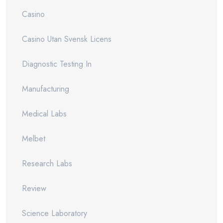
Casino
Casino Utan Svensk Licens
Diagnostic Testing In
Manufacturing
Medical Labs
Melbet
Research Labs
Review
Science Laboratory