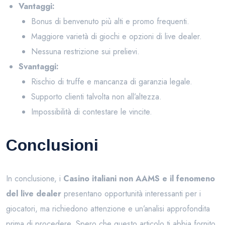
Vantaggi:
Bonus di benvenuto più alti e promo frequenti.
Maggiore varietà di giochi e opzioni di live dealer.
Nessuna restrizione sui prelievi.
Svantaggi:
Rischio di truffe e mancanza di garanzia legale.
Supporto clienti talvolta non all’altezza.
Impossibilità di contestare le vincite.
Conclusioni
In conclusione, i
Casino italiani non AAMS e il fenomeno
del live dealer
presentano opportunità interessanti per i
giocatori, ma richiedono attenzione e un’analisi approfondita
prima di procedere. Spero che questo articolo ti abbia fornito