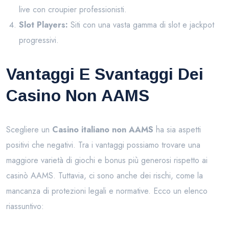
live con croupier professionisti.
Slot Players:
Siti con una vasta gamma di slot e jackpot
progressivi.
Vantaggi E Svantaggi Dei
Casino Non AAMS
Scegliere un
Casino italiano non AAMS
ha sia aspetti
positivi che negativi. Tra i vantaggi possiamo trovare una
maggiore varietà di giochi e bonus più generosi rispetto ai
casinò AAMS. Tuttavia, ci sono anche dei rischi, come la
mancanza di protezioni legali e normative. Ecco un elenco
riassuntivo: