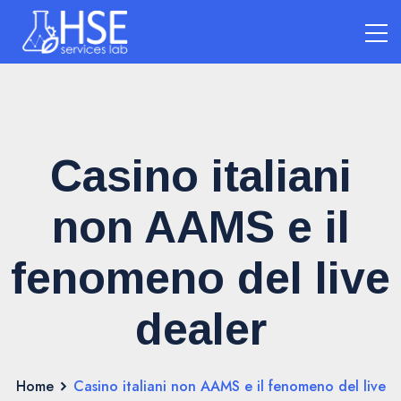
Casino italiani
non AAMS e il
fenomeno del live
dealer
Home
Casino italiani non AAMS e il fenomeno del live