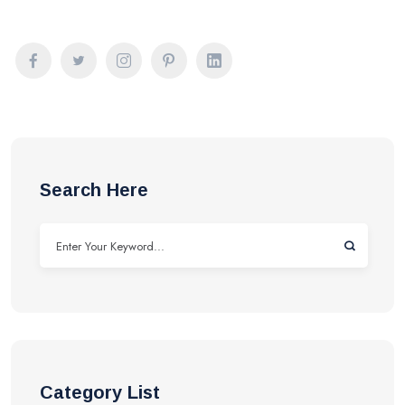
Search Here
Category List