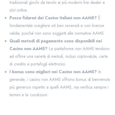
tradizionali giochi da tavolo ai più moderni live dealer e
slot online.
Posso fidarmi dei Casino italiani non AAMS?
È
fondamentale scegliere siti ben recensiti e con licenze
valide, poiché non sono soggetti alle normative AAMS.
Quali metodi di pagamento sono disponibili nei
Casino non AAMS?
Le piattaforme non AAMS tendono
ad offrire una varietà di metodi, inclusi criptovalute, carte
di credito e portafogli elettronici.
I bonus sono migliori nei Casino non AAMS?
In
generale, i casino non AAMS offrono bonus di benvenuto
più generosi rispetto a quelli AAMS, ma verifica sempre i
termini e le condizioni.