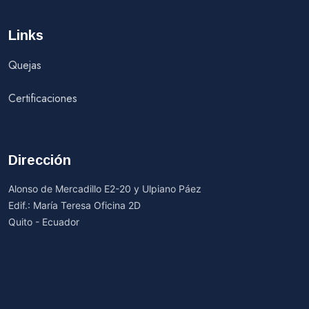
Links
Quejas
Certificaciones
Dirección
Alonso de Mercadillo E2-20 y Ulpiano Páez
Edif.: María Teresa Oficina 2D
Quito - Ecuador