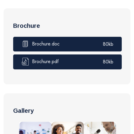
Brochure
Brochure.doc
80kb
Brochure.pdf
80kb
Gallery