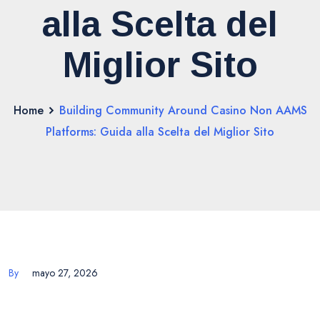
alla Scelta del
Miglior Sito
Home
Building Community Around Casino Non AAMS
Platforms: Guida alla Scelta del Miglior Sito
By
mayo 27, 2026