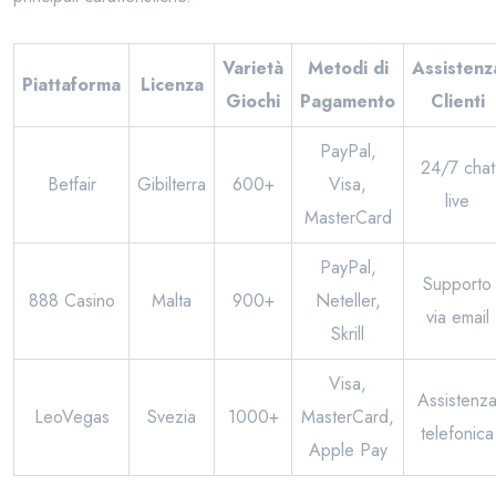
Varietà
Metodi di
Assistenz
Piattaforma
Licenza
Giochi
Pagamento
Clienti
PayPal,
24/7 chat
Betfair
Gibilterra
600+
Visa,
live
MasterCard
PayPal,
Supporto
888 Casino
Malta
900+
Neteller,
via email
Skrill
Visa,
Assistenz
LeoVegas
Svezia
1000+
MasterCard,
telefonica
Apple Pay