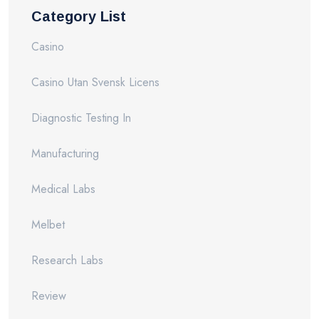
Category List
Casino
Casino Utan Svensk Licens
Diagnostic Testing In
Manufacturing
Medical Labs
Melbet
Research Labs
Review