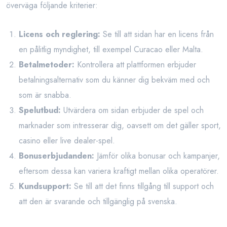
överväga följande kriterier:
Licens och reglering:
Se till att sidan har en licens från
en pålitlig myndighet, till exempel Curacao eller Malta.
Betalmetoder:
Kontrollera att plattformen erbjuder
betalningsalternativ som du känner dig bekväm med och
som är snabba.
Spelutbud:
Utvärdera om sidan erbjuder de spel och
marknader som intresserar dig, oavsett om det gäller sport,
casino eller live dealer-spel.
Bonuserbjudanden:
Jämför olika bonusar och kampanjer,
eftersom dessa kan variera kraftigt mellan olika operatörer.
Kundsupport:
Se till att det finns tillgång till support och
att den är svarande och tillgänglig på svenska.