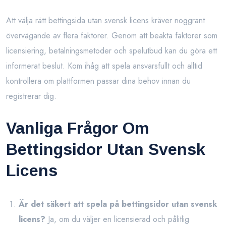
Att välja rätt bettingsida utan svensk licens kräver noggrant
övervägande av flera faktorer. Genom att beakta faktorer som
licensiering, betalningsmetoder och spelutbud kan du göra ett
informerat beslut. Kom ihåg att spela ansvarsfullt och alltid
kontrollera om plattformen passar dina behov innan du
registrerar dig.
Vanliga Frågor Om
Bettingsidor Utan Svensk
Licens
Är det säkert att spela på bettingsidor utan svensk
licens?
Ja, om du väljer en licensierad och pålitlig