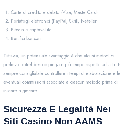
Carte di credito e debito (Visa, MasterCard)
Portafogli elettronici (PayPal, Skrill, Neteller)
Bitcoin e criptovalute
Bonifici bancari
Tuttavia, un potenziale svantaggio è che alcuni metodi di
prelievo potrebbero impiegare più tempo rispetto ad altri. È
sempre consigliabile controllare i tempi di elaborazione e le
eventuali commissioni associate a ciascun metodo prima di
iniziare a giocare.
Sicurezza E Legalità Nei
Siti Casino Non AAMS