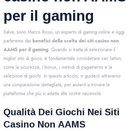
per il gaming
Salve, sono Marco Rossi, un esperto di gaming online e oggi
parleremo dei
benefici della scelta dei siti casino non
AAMS per il gaming
. Quando si tratta di selezionare il
miglior sito di gioco, è fondamentale considerare vari fattori,
come la sicurezza, i bonus, i metodi di pagamento e la
selezione di giochi. In questo articolo, vi guiderò attraverso
una comparazione dettagliata, per aiutarvi a trovare la
piattaforma che più si adatta alle vostre necessità.
Qualità Dei Giochi Nei Siti
Casino Non AAMS