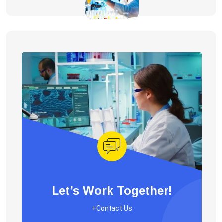
Let’s Work Together!
+Contact Us