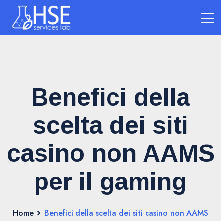
Benefici della
scelta dei siti
casino non AAMS
per il gaming
Home
Benefici della scelta dei siti casino non AAMS