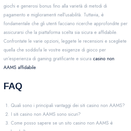
giochi e generosi bonus fino alla varietà di metodi di
pagamento e miglioramenti nell’usabilità. Tuttavia, è
fondamentale che gli utenti facciano ricerche approfondite per
assicurarsi che la piattaforma scelta sia sicura e affidabile.
Confrontate le varie opzioni, leggete le recensioni e scegliete
quella che soddisfa le vostre esigenze di gioco per
un’esperienza di gaming gratificante e sicura
casino non
AAMS affidabile
.
FAQ
Quali sono i principali vantaggi dei siti casino non AAMS?
I siti casino non AAMS sono sicuri?
Come posso sapere se un sito casino non AAMS è