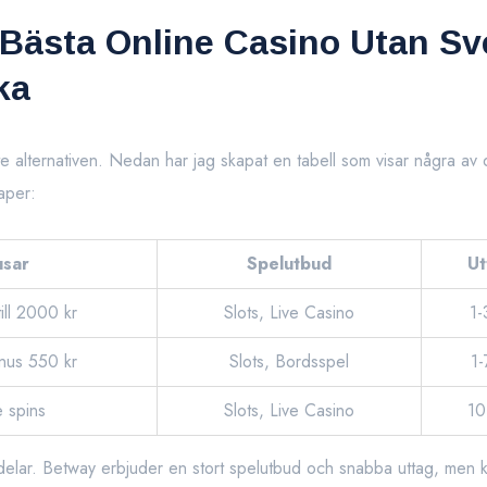
 Bästa Online Casino Utan S
ka
aste alternativen. Nedan har jag skapat en tabell som visar några av
aper:
usar
Spelutbud
Ut
ll 2000 kr
Slots, Live Casino
1-
nus 550 kr
Slots, Bordsspel
1-
 spins
Slots, Live Casino
10
kdelar. Betway erbjuder en stort spelutbud och snabba uttag, men 