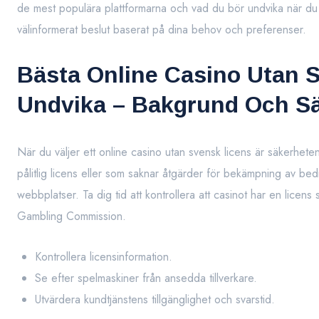
de mest populära plattformarna och vad du bör undvika när du v
välinformerat beslut baserat på dina behov och preferenser.
Bästa Online Casino Utan 
Undvika – Bakgrund Och S
När du väljer ett online casino utan svensk licens är säkerhete
pålitlig licens eller som saknar åtgärder för bekämpning av bedrä
webbplatser. Ta dig tid att kontrollera att casinot har en lic
Gambling Commission.
Kontrollera licensinformation.
Se efter spelmaskiner från ansedda tillverkare.
Utvärdera kundtjänstens tillgänglighet och svarstid.