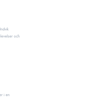
Undvik
plevelser och
r i en