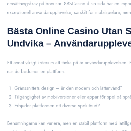
omsättningskrav på bonusar. 888Casino å sin sida har en impon
exceptionell användarupplevelse, särskilt för mobilspelare, m
Bästa Online Casino Utan 
Undvika – Användaruppleve
Ett annat viktigt kriterium att tänka på är användarupplevelsen.
när du bedömer en plattform:
Gränssnittets design – är den modern och lättanvänd?
Tillgänglighet av mobilversioner eller appar för spel på spr
Erbjuder plattformen ett diverse spelutbud?
Benämningarna kan variera, men en stabil plattform med lättillgä