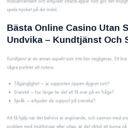
mobilanvändare och erbjuder smarta appar som gör det möjligt 
spela mycket på din mobil.
Bästa Online Casino Utan 
Undvika – Kundtjänst Och 
Kundtjänst är en annan aspekt som inte bör negligeras. Ett bra c
några punkter att notera:
Tillgänglighet – är supporten öppen dygnet runt?
Svarstid – hur länge tar det att få svar på en fråga?
Språk – erbjuder de support på svenska?
Att få hjälp när det behövs är avgörande, och casinon med sna
problem med insättningar eller uttag, är det viktigt att kunna nå