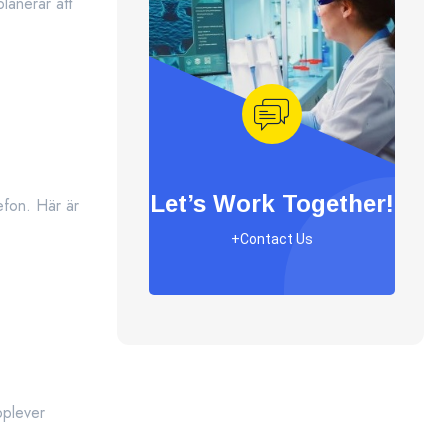
lanerar att
Let’s Work Together!
lefon. Här är
+Contact Us
pplever