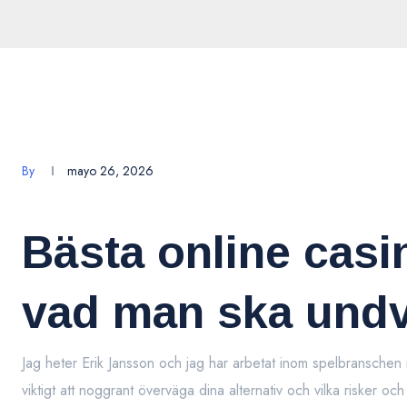
By
mayo 26, 2026
Bästa online casi
vad man ska undv
Jag heter Erik Jansson och jag har arbetat inom spelbranschen i
viktigt att noggrant överväga dina alternativ och vilka riske