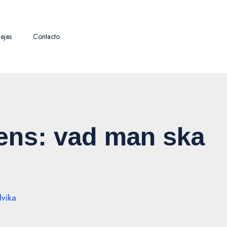
ejas
Contacto
cens: vad man ska
dvika