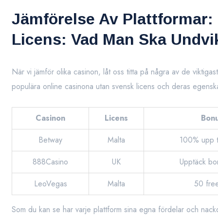
Jämförelse Av Plattformar:
Licens: Vad Man Ska Undvi
När vi jämför olika casinon, låt oss titta på några av de viktig
populära online casinona utan svensk licens och deras egensk
Casinon
Licens
Bon
Betway
Malta
100% upp ti
888Casino
UK
Upptäck bo
LeoVegas
Malta
50 free
Som du kan se har varje plattform sina egna fördelar och nac