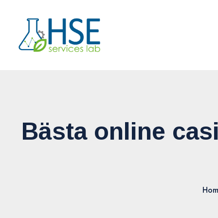
Bästa online cas
Hom