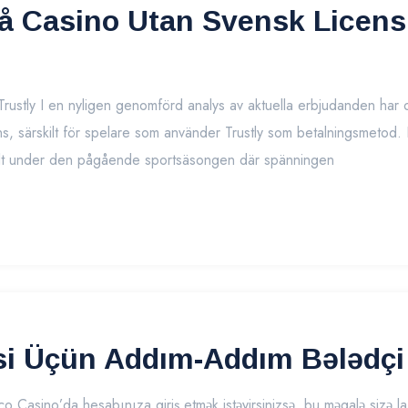
å Casino Utan Svensk Licens
ustly I en nyligen genomförd analys av aktuella erbjudanden har o
ons, särskilt för spelare som använder Trustly som betalningsmetod
skilt under den pågående sportsäsongen där spänningen
esi Üçün Addım-Addım Bələdçi
 Casino’da hesabınıza giriş etmək istəyirsinizsə, bu məqalə sizə l