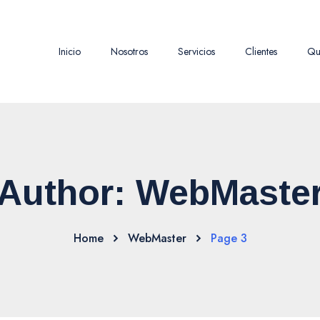
Inicio
Nosotros
Servicios
Clientes
Qu
Author: WebMaste
Home
WebMaster
Page 3