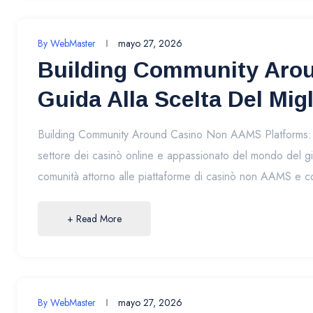
By
WebMaster
mayo 27, 2026
Building Community Aro
Guida Alla Scelta Del Migl
Building Community Around Casino Non AAMS Platforms: Gu
settore dei casinò online e appassionato del mondo del gi
comunità attorno alle piattaforme di casinò non AAMS e 
+ Read More
By
WebMaster
mayo 27, 2026