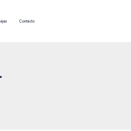
ejas
Contacto
r