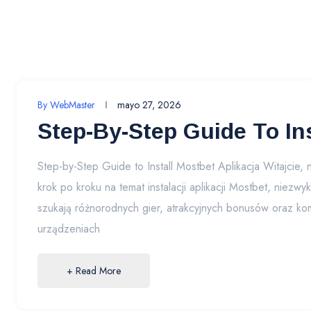
By
WebMaster
mayo 27, 2026
Step-By-Step Guide To Ins
Step-by-Step Guide to Install Mostbet Aplikacja Witajci
krok po kroku na temat instalacji aplikacji Mostbet, niezw
szukają różnorodnych gier, atrakcyjnych bonusów oraz k
urządzeniach
+ Read More