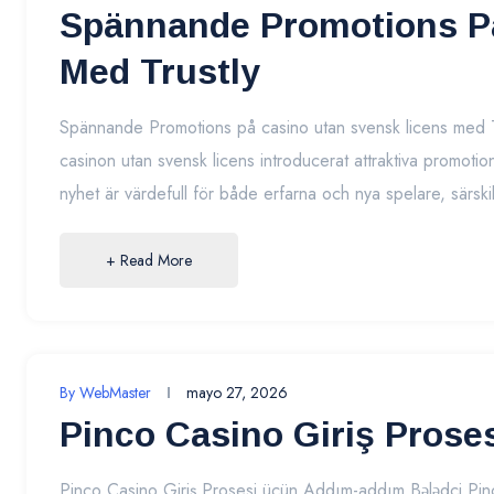
Spännande Promotions P
Med Trustly
Spännande Promotions på casino utan svensk licens med Tr
casinon utan svensk licens introducerat attraktiva promoti
nyhet är värdefull för både erfarna och nya spelare, sär
+ Read More
By
WebMaster
mayo 27, 2026
Pinco Casino Giriş Pros
Pinco Casino Giriş Prosesi üçün Addım-addım Bələdçi Pinco