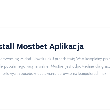
tall Mostbet Aplikacja
e, nazywam się Michał Nowak i dziś przedstawię Wam kompletny pr
ykle popularnego kasyna online. Mostbet jest odpowiednie dla gracz
omfortowych sposobów obstawiania zarówno na komputerach, jak i