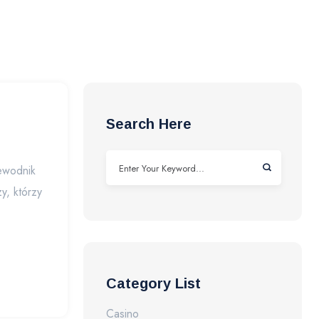
Search Here
zewodnik
y, którzy
Category List
Casino