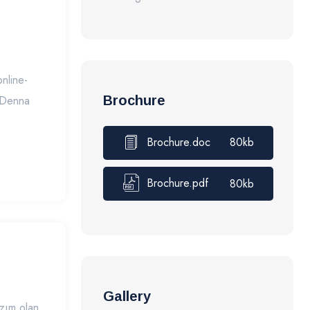
nline-
. Denna
Brochure
Brochure.doc
80kb
Brochure.pdf
80kb
Gallery
azım olan