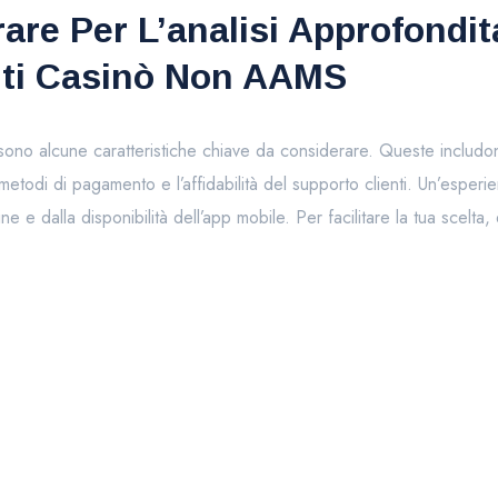
are Per L’analisi Approfondit
Siti Casinò Non AAMS
 sono alcune caratteristiche chiave da considerare. Queste includono
i metodi di pagamento e l’affidabilità del supporto clienti. Un’esperi
 e dalla disponibilità dell’app mobile. Per facilitare la tua scelta