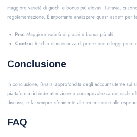
maggiore varietà di giochi e bonus più elevati. Tuttavia, ci son
regolamentazione. È importante analizzare questi aspetti per fa
Pro:
Maggiore varietà di giochi e bonus più alti.
Contro:
Rischio di mancanza di protezione e leggi poco c
Conclusione
In conclusione, l’analisi approfondita degli account utente sui
piattaforma richiede attenzione e consapevolezza dei rischi effe
discussi, e fai sempre riferimento alle recensioni e alle esperien
FAQ