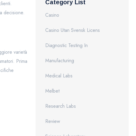
Category List
lienti.
a decisione.
Casino
Casino Utan Svensk Licens
Diagnostic Testing In
ggiore varietà
Manufacturing
umatori. Prima
cifiche
Medical Labs
Melbet
Research Labs
Review