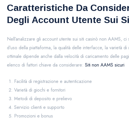
Caratteristiche Da Consider
Degli Account Utente Sui 
Nell’analizzare gli account utente sui siti casinò non AAMS, ci
d’uso della piattaforma, la qualità delle interfacce, la varietà d
ottimale dipende anche dalla velocità di caricamento delle pagine
elenco di fattori chiave da considerare:
Siti non AAMS sicuri
Facilità di registrazione e autenticazione
Varietà di giochi e fornitori
Metodi di deposito e prelievo
Servizio clienti e supporto
Promozioni e bonus