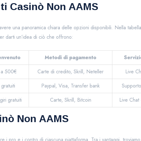
Siti Casinò Non AAMS
 avere una panoramica chiara delle opzioni disponibili. Nella tabell
r darti un’idea di ciò che offrono:
envenuto
Metodi di pagamento
Servizi
 a 500€
Carte di credito, Skrill, Neteller
Live C
gratuiti
Paypal, Visa, Transfer bank
Supporto
ri gratuiti
Carte, Skrill, Bitcoin
Live Chat
asinò Non AAMS
 i pro e i contro di ciascuna piattaforma. Tra i vantaggi, troviam