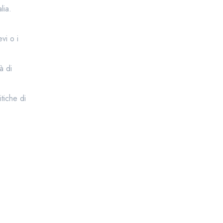
lia.
vi o i
à di
itiche di