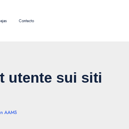
ejas
Contacto
 utente sui siti
non AAMS