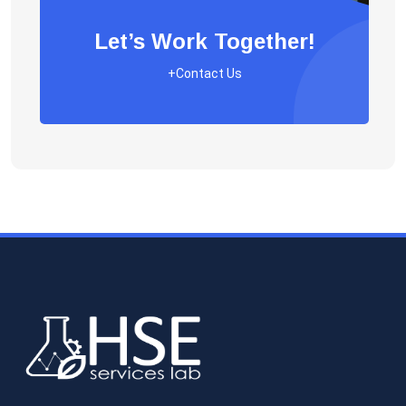
Let’s Work Together!
+Contact Us