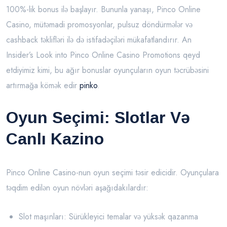
100%-lik bonus ilə başlayır. Bununla yanaşı, Pinco Online
Casino, mütəmadi promosyonlar, pulsuz döndürmələr və
cashback təklifləri ilə də istifadəçiləri mükafatlandırır. An
Insider’s Look into Pinco Online Casino Promotions qeyd
etdiyimiz kimi, bu ağır bonuslar oyunçuların oyun təcrübəsini
artırmağa kömək edir
pinko
.
Oyun Seçimi: Slotlar Və
Canlı Kazino
Pinco Online Casino-nun oyun seçimi təsir edicidir. Oyunçulara
təqdim edilən oyun növləri aşağıdakılardır:
Slot maşınları: Sürükleyici temalar və yüksək qazanma