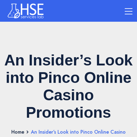
An Insider’s Look
into Pinco Online
Casino
Promotions
Home
An Insider’s Look into Pinco Online Casino