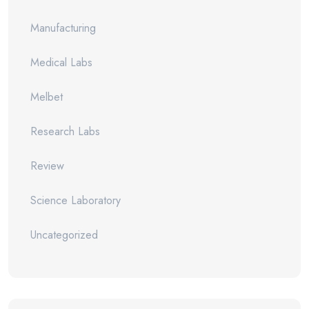
Manufacturing
Medical Labs
Melbet
Research Labs
Review
Science Laboratory
Uncategorized