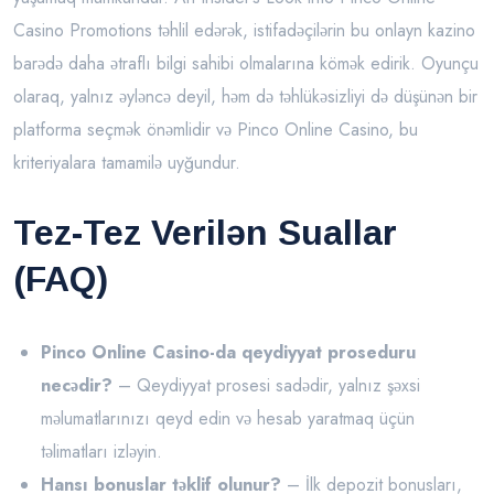
Casino Promotions təhlil edərək, istifadəçilərin bu onlayn kazino
barədə daha ətraflı bilgi sahibi olmalarına kömək edirik. Oyunçu
olaraq, yalnız əyləncə deyil, həm də təhlükəsizliyi də düşünən bir
platforma seçmək önəmlidir və Pinco Online Casino, bu
kriteriyalara tamamilə uyğundur.
Tez-Tez Verilən Suallar
(FAQ)
Pinco Online Casino-da qeydiyyat proseduru
necədir?
– Qeydiyyat prosesi sadədir, yalnız şəxsi
məlumatlarınızı qeyd edin və hesab yaratmaq üçün
təlimatları izləyin.
Hansı bonuslar təklif olunur?
– İlk depozit bonusları,