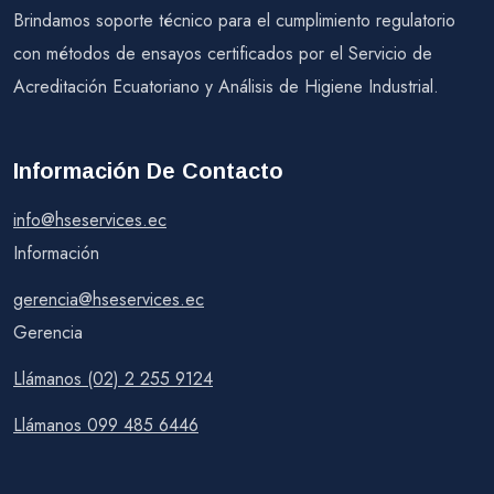
Brindamos soporte técnico para el cumplimiento regulatorio
con métodos de ensayos certificados por el Servicio de
Acreditación Ecuatoriano y Análisis de Higiene Industrial.
Información De Contacto
info@hseservices.ec
Información
gerencia@hseservices.ec
Gerencia
Llámanos (02) 2 255 9124
Llámanos 099 485 6446