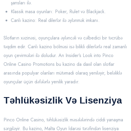
şansları ilə.
Klassik masa oyunları: Poker, Rulet və Blackjack.
Canlı kazino: Real dilerlər ilə əylənmək imkanı.
Slotların xəzinəsi, oyunçulara əyləncəli və cəlbedici bir təcrübə
təqdim edir. Canlı kazino bölməsi isə bilikli dilerlərlə real zamanlı
oyun çevirmələri ilə doludur. An Insider’s Look into Pinco
Online Casino Promotions bu kazino da daxil olan slotlar
arasında populyar olanları mütəmadi olaraq yeniləyir, beləliklə
oyunçular üçün dəfələrlə yenilik yaradır.
Təhlükəsizlik Və Lisenziya
Pinco Online Casino, təhlükəsizlik məsələlərində ciddi yanaşma
sərgiləyir. Bu kazino, Malta Oyun İdarəsi tərəfindən lisenziya