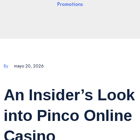
Promotions
By
mayo 20, 2026
An Insider’s Look
into Pinco Online
Casino