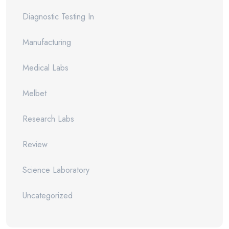
Diagnostic Testing In
Manufacturing
Medical Labs
Melbet
Research Labs
Review
Science Laboratory
Uncategorized