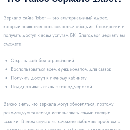
Зеркало сайта 1xbet — это альтернативный адрес,
который позволяет пользователям обходить блокировки и
получать доступ к всем услугам БК. Благодаря зеркалу вы
сможете:
Открыть сайт без ограничений
Воспользоваться всем функционалом для ставок
Получить доступ к личному кабинету
Поддерживать связь с техподдержкой
Важно знать, что зеркала могут обновляться, поэтому
рекомендуется всегда использовать самые свежие
ссылки. В этом случае вы сможете избежать проблем с