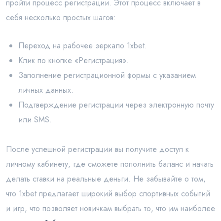
пройти процесс регистрации. Этот процесс включает в
себя несколько простых шагов:
Переход на рабочее зеркало 1xbet.
Клик по кнопке «Регистрация».
Заполнение регистрационной формы с указанием
личных данных.
Подтверждение регистрации через электронную почту
или SMS.
После успешной регистрации вы получите доступ к
личному кабинету, где сможете пополнить баланс и начать
делать ставки на реальные деньги. Не забывайте о том,
что 1xbet предлагает широкий выбор спортивных событий
и игр, что позволяет новичкам выбрать то, что им наиболее