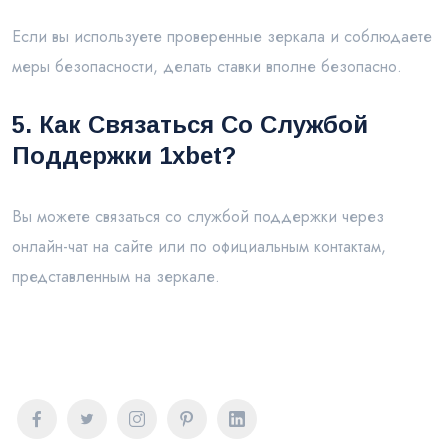
Если вы используете проверенные зеркала и соблюдаете
меры безопасности, делать ставки вполне безопасно.
5. Как Связаться Со Службой
Поддержки 1xbet?
Вы можете связаться со службой поддержки через
онлайн-чат на сайте или по официальным контактам,
представленным на зеркале.