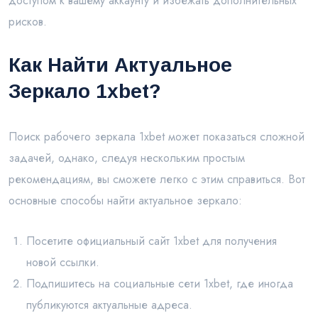
доступом к вашему аккаунту и избежать дополнительных
рисков.
Как Найти Актуальное
Зеркало 1xbet?
Поиск рабочего зеркала 1xbet может показаться сложной
задачей, однако, следуя нескольким простым
рекомендациям, вы сможете легко с этим справиться. Вот
основные способы найти актуальное зеркало:
Посетите официальный сайт 1xbet для получения
новой ссылки.
Подпишитесь на социальные сети 1xbet, где иногда
публикуются актуальные адреса.