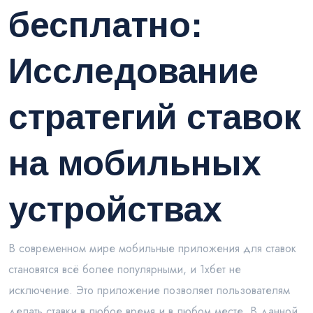
бесплатно:
Исследование
стратегий ставок
на мобильных
устройствах
В современном мире мобильные приложения для ставок
становятся всё более популярными, и 1хбет не
исключение. Это приложение позволяет пользователям
делать ставки в любое время и в любом месте. В данной