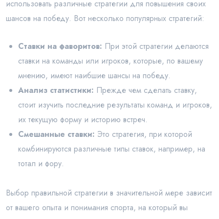
использовать различные стратегии для повышения своих
шансов на победу. Вот несколько популярных стратегий:
Ставки на фаворитов:
При этой стратегии делаются
ставки на команды или игроков, которые, по вашему
мнению, имеют наибшие шансы на победу.
Анализ статистики:
Прежде чем сделать ставку,
стоит изучить последние результаты команд и игроков,
их текущую форму и историю встреч.
Смешанные ставки:
Это стратегия, при которой
комбинируются различные типы ставок, например, на
тотал и фору.
Выбор правильной стратегии в значительной мере зависит
от вашего опыта и понимания спорта, на который вы