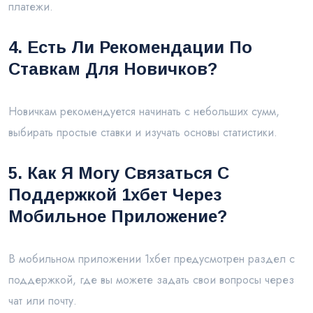
платежи.
4. Есть Ли Рекомендации По
Ставкам Для Новичков?
Новичкам рекомендуется начинать с небольших сумм,
выбирать простые ставки и изучать основы статистики.
5. Как Я Могу Связаться С
Поддержкой 1хбет Через
Мобильное Приложение?
В мобильном приложении 1хбет предусмотрен раздел с
поддержкой, где вы можете задать свои вопросы через
чат или почту.