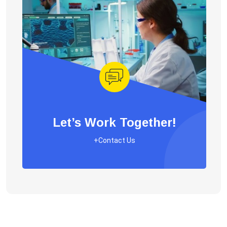
Let’s Work Together!
+Contact Us