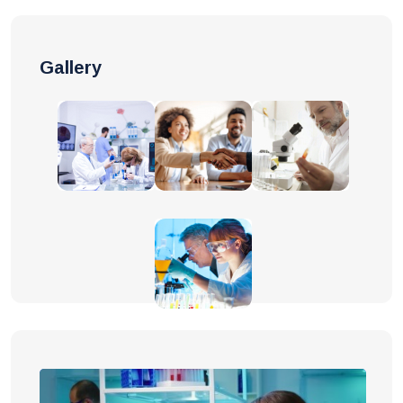
Gallery