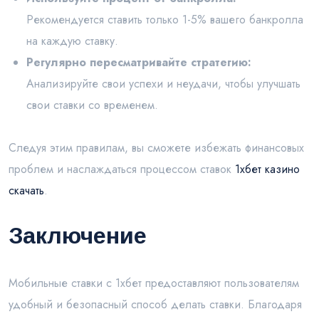
Рекомендуется ставить только 1-5% вашего банкролла
на каждую ставку.
Регулярно пересматривайте стратегию:
Анализируйте свои успехи и неудачи, чтобы улучшать
свои ставки со временем.
Следуя этим правилам, вы сможете избежать финансовых
проблем и наслаждаться процессом ставок
1хбет казино
скачать
.
Заключение
Мобильные ставки с 1хбет предоставляют пользователям
удобный и безопасный способ делать ставки. Благодаря