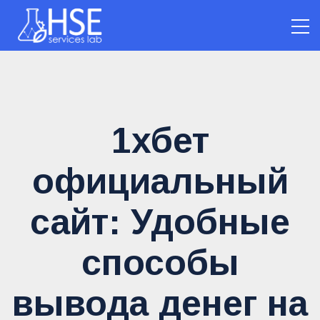
1хбет
официальный
сайт: Удобные
способы
вывода денег на