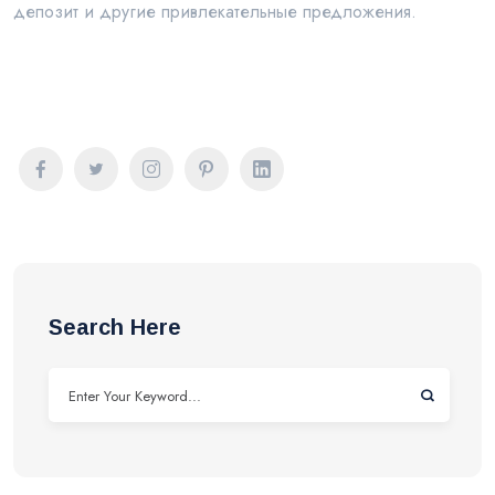
депозит и другие привлекательные предложения.
Search Here