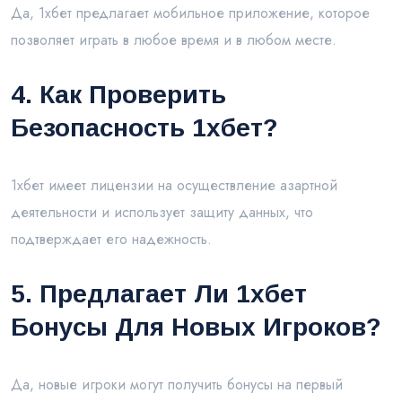
Да, 1хбет предлагает мобильное приложение, которое
позволяет играть в любое время и в любом месте.
4. Как Проверить
Безопасность 1хбет?
1хбет имеет лицензии на осуществление азартной
деятельности и использует защиту данных, что
подтверждает его надежность.
5. Предлагает Ли 1хбет
Бонусы Для Новых Игроков?
Да, новые игроки могут получить бонусы на первый