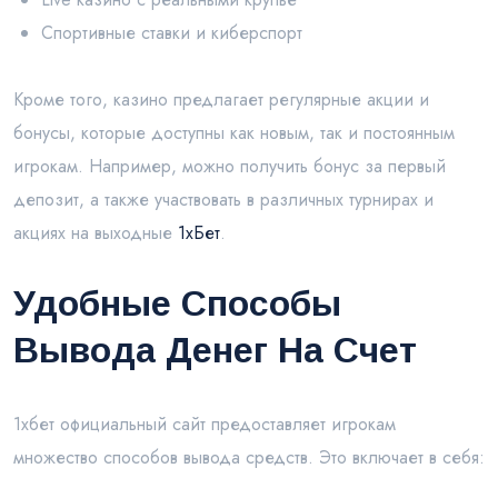
Спортивные ставки и киберспорт
Кроме того, казино предлагает регулярные акции и
бонусы, которые доступны как новым, так и постоянным
игрокам. Например, можно получить бонус за первый
депозит, а также участвовать в различных турнирах и
акциях на выходные
1хБет
.
Удобные Способы
Вывода Денег На Счет
1хбет официальный сайт предоставляет игрокам
множество способов вывода средств. Это включает в себя: