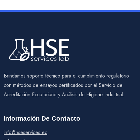
Brindamos soporte técnico para el cumplimiento regulatorio
con métodos de ensayos certificados por el Servicio de
Acreditación Ecuatoriano y Análisis de Higiene Industrial.
Información De Contacto
info@hseservices.ec