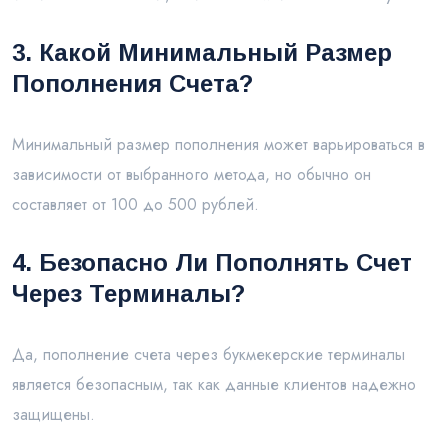
3. Какой Минимальный Размер
Пополнения Счета?
Минимальный размер пополнения может варьироваться в
зависимости от выбранного метода, но обычно он
составляет от 100 до 500 рублей.
4. Безопасно Ли Пополнять Счет
Через Терминалы?
Да, пополнение счета через букмекерские терминалы
является безопасным, так как данные клиентов надежно
защищены.