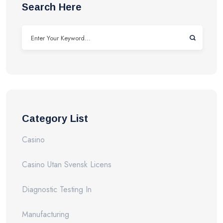
Search Here
Category List
Casino
Casino Utan Svensk Licens
Diagnostic Testing In
Manufacturing