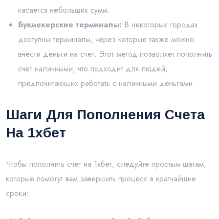
касается небольших сумм.
Букмекерские терминалы:
В некоторых городах
доступны терминалы, через которые также можно
внести деньги на счет. Этот метод позволяет пополнить
счет наличными, что подходит для людей,
предпочитающих работать с наличными деньгами.
Шаги Для Пополнения Счета
На 1хбет
Чтобы пополнить счет на 1хбет, следуйте простым шагам,
которые помогут вам завершить процесс в кратчайшие
сроки: