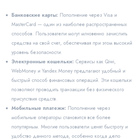
Банковские карты:
Пополнение через Visa и
MasterCard — один из наиболее распространенных
способов. Пользователи могут мгновенно зачислить
средства на свой счет, обеспечивая при этом высокий
уровень безопасности.
Электронные кошельки:
Сервисы как Qiwi,
WebMoney и Yandex.Money предлагают удобный и
быстрый способ финансовых операций. Эти кошельки
позволяют проводить транзакции без физического
присутствия средств.
Мобильные платежи:
Пополнение через
мобильные операторы становится все более
популярным. Многие пользователи ценят быстроту и
удобство данного метода, особенно когда дело