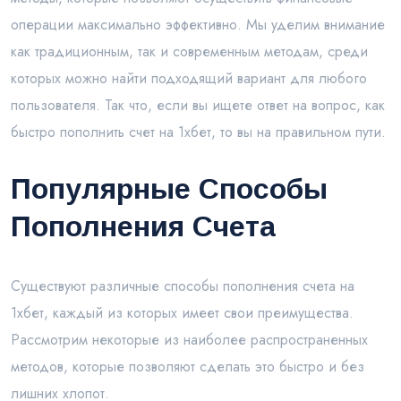
операции максимально эффективно. Мы уделим внимание
как традиционным, так и современным методам, среди
которых можно найти подходящий вариант для любого
пользователя. Так что, если вы ищете ответ на вопрос, как
быстро пополнить счет на 1хбет, то вы на правильном пути.
Популярные Способы
Пополнения Счета
Существуют различные способы пополнения счета на
1хбет, каждый из которых имеет свои преимущества.
Рассмотрим некоторые из наиболее распространенных
методов, которые позволяют сделать это быстро и без
лишних хлопот.