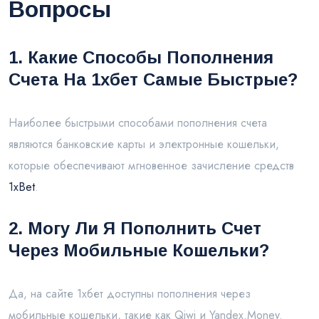
Вопросы
1. Какие Способы Пополнения
Счета На 1хбет Самые Быстрые?
Наиболее быстрыми способами пополнения счета
являются банковские карты и электронные кошельки,
которые обеспечивают мгновенное зачисление средств
1xBet
.
2. Могу Ли Я Пополнить Счет
Через Мобильные Кошельки?
Да, на сайте 1хбет доступны пополнения через
мобильные кошельки, такие как Qiwi и Yandex.Money.