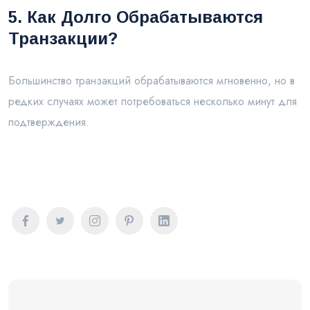
5. Как Долго Обрабатываются
Транзакции?
Большинство транзакций обрабатываются мгновенно, но в
редких случаях может потребоваться несколько минут для
подтверждения.