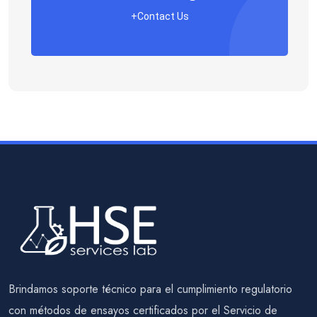
+Contact Us
Brindamos soporte técnico para el cumplimiento regulatorio
con métodos de ensayos certificados por el Servicio de