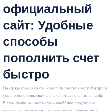
официальный
сайт: Удобные
способы
пополнить счет
быстро
На официальном сайте 1хбет пользователи могут быстро и
удобно пополнить свой счет, используя разные способы.
В этом άρθле мы рассмотрим наиболее популярные
методы, которые позволяют осуществить финансовые